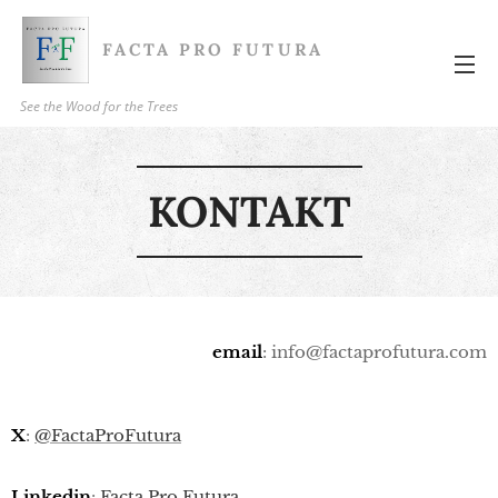
FACTA PRO FUTURA
See the Wood for the Trees
KONTAKT
email
: info@factaprofutura.com
X
:
@FactaProFutura
Linkedin
:
Facta Pro Futura