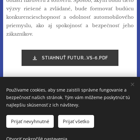
oblasti hardvéru a softvéru. Spôsob, akým budú tieto
výzvy riešené a zvládané, bude formovať budúcu
konkurencieschopnosť a odolnosť automobilového
priemyslu, ako aj spokojnosť a bezpečnosť jeho
zákazníkov.
STIAHNUŤ FUTUR...VS-6.PDF
Share
Používame cookies, aby sme zaistili správne fungovanie a
bezpečnosť našich stránok. Tým vám môžeme poskytnúť tú
najlepšiu skúsenosť z ich návštevy.
Cookies
Prijať nevyhnutné
Prijať všetko
Jazyky
Otvoriť pokročilé nastavenia