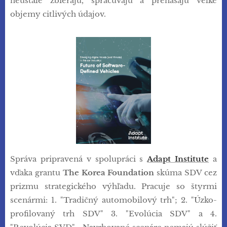
neustále zbierajú, spracúvajú a prenášajú veľké
objemy citlivých údajov.
Správa pripravená v spolupráci s
Adapt Institute
a
vďaka grantu
The Korea Foundation
skúma SDV cez
prizmu strategického výhľadu. Pracuje so štyrmi
scenármi: 1. "Tradičný automobilový trh"; 2. "Úzko-
profilovaný trh SDV" 3. "Evolúcia SDV" a 4.