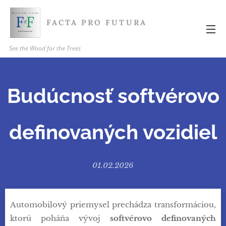
FACTA PRO FUTURA
See the Wood for the Trees
Budúcnosť softvérovo
definovaných vozidiel
01.02.2026
Automobilový priemysel prechádza transformáciou,
ktorú poháňa vývoj
softvérovo definovaných