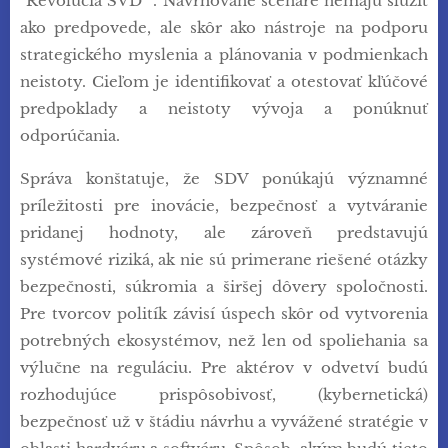
"Revolúcia SVD" . Navrhované scenáre nemajú slúžiť
ako predpovede, ale skôr ako nástroje na podporu
strategického myslenia a plánovania v podmienkach
neistoty. Cieľom je identifikovať a otestovať kľúčové
predpoklady a neistoty vývoja a ponúknuť
odporúčania.
Správa konštatuje, že SDV ponúkajú významné
príležitosti pre inovácie, bezpečnosť a vytváranie
pridanej hodnoty, ale zároveň predstavujú
systémové riziká, ak nie sú primerane riešené otázky
bezpečnosti, súkromia a širšej dôvery spoločnosti.
Pre tvorcov politík závisí úspech skôr od vytvorenia
potrebných ekosystémov, než len od spoliehania sa
výlučne na reguláciu. Pre aktérov v odvetví budú
rozhodujúce prispôsobivosť, (kybernetická)
bezpečnosť už v štádiu návrhu a vyvážené stratégie v