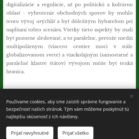
digitalizácie a regulácie, až po politickú a kultúrnu
oblasť - vyhrotenie obchodných sporov by mohlo
tento vývoj urýchliť a byť dôležitým hybateľom pri
napĺňaní tohto scenára. Všetky tieto aspekty by mali
byť pozorne sledované, a to paralelne, pretože medzi
multipolárnym (viacero centier moci v stále
globalizovanom svete) a viackoľajným (samostatné a
paralelné klastre štátov) vývojom môže byť tenká
hranica.
Share
Používame cookies, aby sme zaistili správne fungovanie a
bezpečnosť našich stránok. Tým vám môžeme poskytnúť tú
najlepšiu skúsenosť z ich návštevy.
Cookies
Prijať nevyhnutné
Prijať všetko