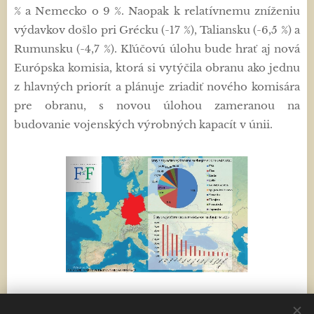
% a Nemecko o 9 %. Naopak k relatívnemu zníženiu
výdavkov došlo pri Grécku (-17 %), Taliansku (-6,5 %) a
Rumunsku (-4,7 %). Kľúčovú úlohu bude hrať aj nová
Európska komisia, ktorá si vytýčila obranu ako jednu
z hlavných priorít a plánuje zriadiť nového komisára
pre obranu, s novou úlohou zameranou na
budovanie vojenských výrobných kapacít v únii.
Share