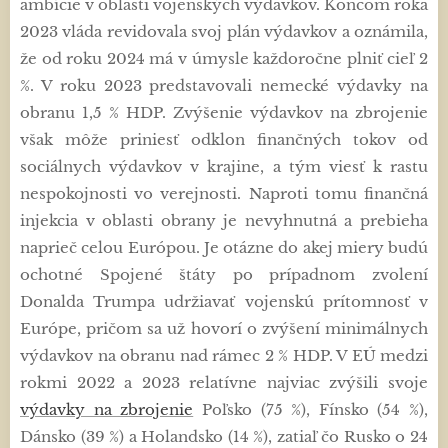
ambície v oblasti vojenských výdavkov. Koncom roka
2023 vláda revidovala svoj plán výdavkov a oznámila,
že od roku 2024 má v úmysle každoročne plniť cieľ 2
%. V roku 2023 predstavovali nemecké výdavky na
obranu 1,5 % HDP. Zvýšenie výdavkov na zbrojenie
však môže priniesť odklon finančných tokov od
sociálnych výdavkov v krajine, a tým viesť k rastu
nespokojnosti vo verejnosti. Naproti tomu finančná
injekcia v oblasti obrany je nevyhnutná a prebieha
naprieč celou Európou. Je otázne do akej miery budú
ochotné Spojené štáty po prípadnom zvolení
Donalda Trumpa udržiavať vojenskú prítomnosť v
Európe, pričom sa už hovorí o zvýšení minimálnych
výdavkov na obranu nad rámec 2 % HDP. V EÚ medzi
rokmi 2022 a 2023 relatívne najviac zvýšili svoje
výdavky na zbrojenie
Poľsko (75 %), Fínsko (54 %),
Dánsko (39 %) a Holandsko (14 %), zatiaľ čo Rusko o 24