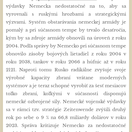
výdavky Nemecka nedostatočné na to, aby sa
vyrovnali s ruskými hrozbami a strategickými
výzvami. Systém obstarávania nemeckej armády je
pomalý a pri súčasnom tempe by trvalo desaťročia,
kým by sa zdroje armády obnovili na úroveň z roku
2004. Podľa správy by Nemecko pri súčasnom tempe
obnovilo zásoby bojových lietadiel z roku 2004 v
roku 2038, tankov v roku 2066 a húfnic až v roku
2121. Naproti tomu Rusko radikálne zvyšuje svoje
výrobné kapacity zbraní vrátane moderných
systémov a je teraz schopné vyrobiť za šesť mesiacov
toľko zbraní, koľkými v súčasnosti disponujú
nemecké ozbrojené sily. Nemecké vojenské výdavky
sa v rámci tzv. stratégie Zeitenwende zvýšili druhý
rok po sebe o 9 % na 66,8 miliardy dolárov v roku
2023. Správa kritizuje Nemecko za nedostatočné