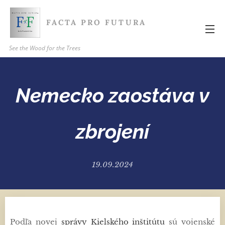
FACTA PRO FUTURA
See the Wood for the Trees
Nemecko zaostáva v
zbrojení
19.09.2024
Podľa novej
správy Kielského inštitútu
sú vojenské