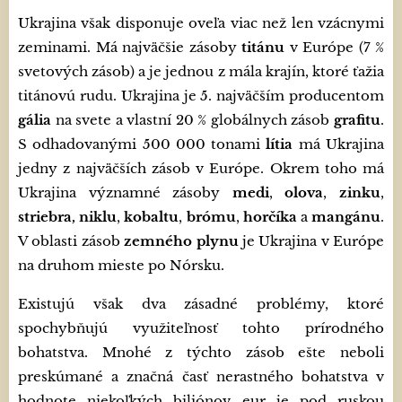
Ukrajina však disponuje oveľa viac než len vzácnymi
zeminami. Má najväčšie zásoby
titánu
v Európe (7 %
svetových zásob) a je jednou z mála krajín, ktoré ťažia
titánovú rudu. Ukrajina je 5. najväčším producentom
gália
na svete a vlastní 20 % globálnych zásob
grafitu
.
S odhadovanými 500 000 tonami
lítia
má Ukrajina
jedny z najväčších zásob v Európe. Okrem toho má
Ukrajina významné zásoby
medi
,
olova
,
zinku
,
striebra,
niklu
,
kobaltu
,
brómu
,
horčíka
a
mangánu
.
V oblasti zásob
z
emného plynu
je Ukrajina v Európe
na druhom mieste po Nórsku.
Existujú však dva zásadné problémy, ktoré
spochybňujú využiteľnosť tohto prírodného
bohatstva. Mnohé z týchto zásob ešte neboli
preskúmané a značná časť nerastného bohatstva v
hodnote niekoľkých biliónov eur je pod ruskou