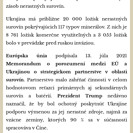
zásob nerastných surovín.
Ukrajina má približne 20 000 ložísk nerastných
surovín pokrývajúcich 117 typov minerálov. Z nich je
8 761 ložísk komerčne využiteľných a 3 055 ložísk
bolo v prevádzke pred ruskou inváziou.
Európska únia
podpísala 13. júla 2021
Memorandum o porozumení medzi EÚ a
Ukrajinou o strategickom partnerstve v oblasti
surovín
. Partnerstvo malo zahŕňať činnosti v celom
hodnotovom reťazci primárnych aj sekundárnych
surovín a batérií.
Prezident Trump
nedávno
naznačil, že by bol ochotný poskytnúť Ukrajine
podporu výmenou za jej nerastné zdroje, najmä za
vzácne zeminy, ktorých 90 % sa v súčasnosti
spracováva v Číne.